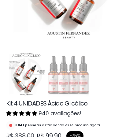
galeria
Kit 4 UNIDADES Ácido Glicólico
940 avaliações!
6041
pessoas
estão vendo esse produto agora
R$ 388,00
R$ 99,90
-75%