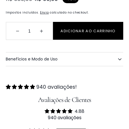
Preço
Preço
de
regular
Impostos incluídos.
Envio
calculado no checkout.
venda
ADICIONAR AO CARRINHO
Diminuir
Aumentar
quantidade
quantidade
para
para
Kit
Kit
4
4
Benefícios e Modo de Uso
UNIDADES
UNIDADES
Ácido
Ácido
Glicólico
Glicólico
940 avaliações!
Avaliações de Clientes
4.88
940 avaliações